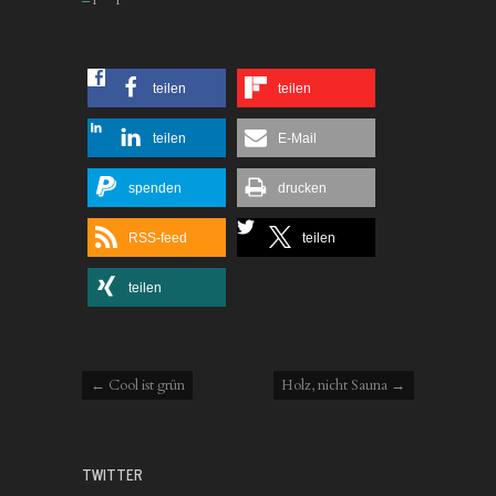
teilen
teilen
teilen
E-Mail
spenden
drucken
RSS-feed
teilen
teilen
Post navigation
←
Cool ist grün
Holz, nicht Sauna
→
TWITTER